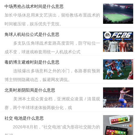
中场秀抢占战术时间是什么意思
加长中场休息用来文艺演出，留给教练布置战术的
时间被压缩，娱乐优先于竞技。
角球人机站位公式是什么意思
多支队伍角球战术套路高度雷同，防守站位一
成不变，球迷戏称套用统一人机战术公式
毒奶博主避难时刻是什么意思
连续爆出多场意料之外的冷门，各路赛前预测
博主悄悄隐藏动态，躲避网友调侃。
北美时差阴阳局是什么意思
美洲本土观众黄金档，亚洲观众凌晨 / 清晨观
赛，两个半球球迷体验两极分化，戏
社交 电池是什么意思
2026年8月初，“社交电池”成为形容社交能力的