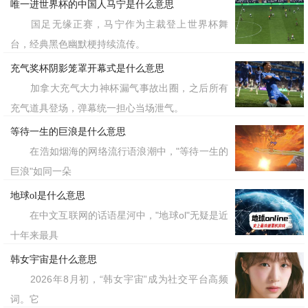
唯一进世界杯的中国人马宁是什么意思
国足无缘正赛，马宁作为主裁登上世界杯舞
台，经典黑色幽默梗持续流传。
充气奖杯阴影笼罩开幕式是什么意思
加拿大充气大力神杯漏气事故出圈，之后所有
充气道具登场，弹幕统一担心当场泄气。
等待一生的巨浪是什么意思
在浩如烟海的网络流行语浪潮中，"等待一生的
巨浪"如同一朵
地球ol是什么意思
在中文互联网的话语星河中，"地球ol"无疑是近
十年来最具
韩女宇宙是什么意思
2026年8月初，“韩女宇宙”成为社交平台高频
词。它