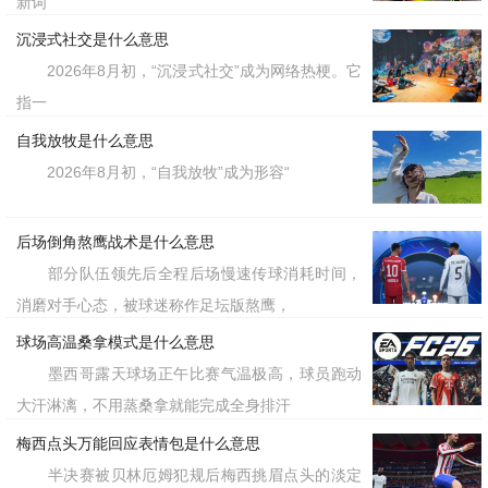
新词
沉浸式社交是什么意思
2026年8月初，“沉浸式社交”成为网络热梗。它
指一
自我放牧是什么意思
2026年8月初，“自我放牧”成为形容“
后场倒角熬鹰战术是什么意思
部分队伍领先后全程后场慢速传球消耗时间，
消磨对手心态，被球迷称作足坛版熬鹰，
球场高温桑拿模式是什么意思
墨西哥露天球场正午比赛气温极高，球员跑动
大汗淋漓，不用蒸桑拿就能完成全身排汗
梅西点头万能回应表情包是什么意思
半决赛被贝林厄姆犯规后梅西挑眉点头的淡定