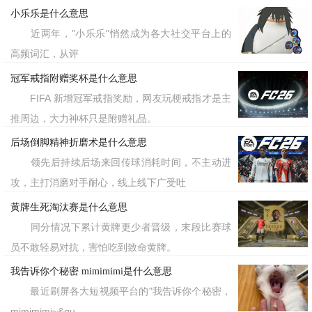
适用性，正体现了情感态度的自由与真
小乐乐是什么意思
实。对于单词乎的用户而言，这个概念可
近两年，"小乐乐"悄然成为各大社交平台上的
与英语中的“I’m into it”和“it speaks to
高频词汇，从评
冠军戒指附赠奖杯是什么意思
me”等表达形成对照，帮助学习者在跨文
FIFA 新增冠军戒指奖励，网友玩梗戒指才是主
化语境中掌握更自然、更地道的喜好表达
推周边，大力神杯只是附赠礼品。
方式。
后场倒脚精神折磨术是什么意思
领先后持续后场来回传球消耗时间，不主动进
标签：阿豁系
攻，主打消磨对手耐心，线上线下广受吐
黄牌生死淘汰赛是什么意思
同分情况下累计黄牌更少者晋级，末段比赛球
员不敢轻易对抗，害怕吃到致命黄牌。
我告诉你个秘密 mimimimi是什么意思
最近刷屏各大短视频平台的"我告诉你个秘密，
mimimimi~&qu