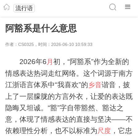
流行语
阿豁系是什么意思
作者：CS0325，时间：2026-06-10 10:59:33
2026年6
初，“阿豁系”作为全新的
月
情感表达热词走红网络。这个词源于南方
江浙语言体系中“我喜欢”的
谐音，披
乡音
上了一层朦胧的方言外衣，让爱的表达既
隐晦又坦诚。“豁”字自带豁然、豁达之
意，体现了情感表达的直接与坚决——不
依赖理性分析，也不以标准为
，它忠
尺度