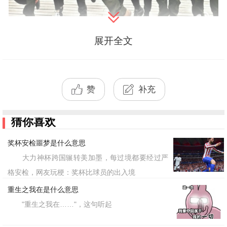
展开全文
该词的走红反映了当代年轻人对“隐
晦表达爱意”的偏好。在社交媒体高度透
明的今天，直接说“我喜欢”似乎显得过于
赞
补充
直白甚至沉重，而用一张图或
谐音梗
一个
来传递情绪则更加自由。一句“阿豁系草
猜你喜欢
莓味的”可以表达口味偏好，“阿豁系和你
奖杯安检噩梦是什么意思
聊天”胜过千言万语的客套，甚至可以选
大力神杯跨国辗转美加墨，每过境都要经过严
择
人生道路——“阿豁系旅游所以辞
格安检，网友玩梗：奖杯比球员的出入境
一条
重生之我在是什么意思
了职”。可以说，只要有心动的时刻，就
"重生之我在……"，这句听起
有“阿豁系”存在的空间，这种无处不在的