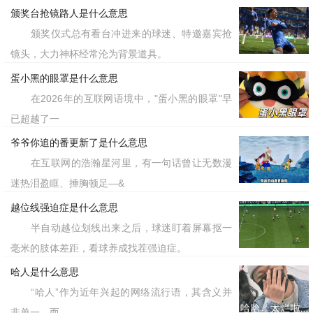
颁奖台抢镜路人是什么意思
颁奖仪式总有看台冲进来的球迷、特邀嘉宾抢
镜头，大力神杯经常沦为背景道具。
蛋小黑的眼罩是什么意思
在2026年的互联网语境中，"蛋小黑的眼罩"早
已超越了一
爷爷你追的番更新了是什么意思
在互联网的浩瀚星河里，有一句话曾让无数漫
迷热泪盈眶、捶胸顿足—&
越位线强迫症是什么意思
半自动越位划线出来之后，球迷盯着屏幕抠一
毫米的肢体差距，看球养成找茬强迫症。
哈人是什么意思
“哈人”作为近年兴起的网络流行语，其含义并
非单一，而