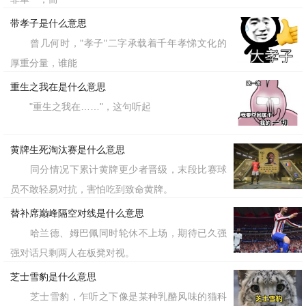
带孝子是什么意思
曾几何时，"孝子"二字承载着千年孝悌文化的
厚重分量，谁能
重生之我在是什么意思
"重生之我在……"，这句听起
黄牌生死淘汰赛是什么意思
同分情况下累计黄牌更少者晋级，末段比赛球
员不敢轻易对抗，害怕吃到致命黄牌。
替补席巅峰隔空对线是什么意思
哈兰德、姆巴佩同时轮休不上场，期待已久强
强对话只剩两人在板凳对视。
芝士雪豹是什么意思
芝士雪豹，乍听之下像是某种乳酪风味的猫科