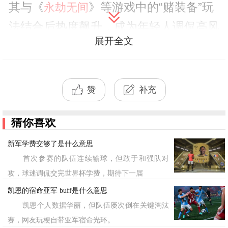
其与《
》等游戏中的“赌装备”玩
永劫无间
法结合后热度飙升，成为年轻人调侃高风
展开全文
险决策时的幽默表达。
标签：搏一搏，单车变摩托
赞
补充
猜你喜欢
新军学费交够了是什么意思
首次参赛的队伍连续输球，但敢于和强队对
攻，球迷调侃交完世界杯学费，期待下一届
凯恩的宿命亚军 buff是什么意思
凯恩个人数据华丽，但队伍屡次倒在关键淘汰
赛，网友玩梗自带亚军宿命光环。