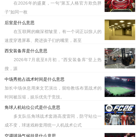
在2026年的盛夏，一句"第五人格官方欺负胖
子"如同一枚
后室是什么意思
在互联网的幽深褶皱里，有一个词正以惊人的
速度穿透屏幕、爬进孩子们的嘴里，甚至
西安装备库是什么意思
2026年7月底至8月初，“西安装备库”登上热
搜，源
中场秀抢占战术时间是什么意思
加长中场休息用来文艺演出，留给教练布置战术的
时间被压缩，娱乐优先于竞技。
角球人机站位公式是什么意思
多支队伍角球战术套路高度雷同，防守站位一
成不变，球迷戏称套用统一人机战术公式
空调球场气候挂是什么意思