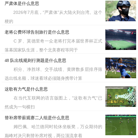
严肃体是什么意思
2026年7月底，“严肃体”从大陆火到台湾。这个
梗的
老将公费环球告别旅行是什么意思
C 罗、莫德里奇一众老将打完本届世界杯正式
落幕国家队生涯，整个北美赛程等同于
48 队出线规则行测题是什么意思
积分、净胜球、交手战绩、黄牌数多层排序筛
选出线名额，球迷看球必须随身携带计算
这歌有力气是什么意思
在当代互联网的语言版图上，"这歌有力气"已
然成为一句横扫
替补席带薪观赛二人组是什么意思
姆巴佩、哈兰德同时轮休坐板凳，万众期待的
巅峰对决只剩替补席对视，两位顶流拿着