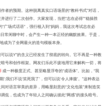
者的预期。这种脱离真实口语场景的“教科书式”对话，
并进行了二次创作。大家发现，当把“志在必得”“稳操胜
的“广场式话语”，强行植入到“妈妈，我这次考试志在必
!”的日常闲聊中时，会产生一种一本正经的幽默效果。于是，
性地成为了全网最火的造句模板本身。
可以说Y”的含义已经发生了彻底的转向。它不再是一种教
交暗号和创作框架。网友们乐此不疲地用它来解构一切，将
译
成一种极度正式、甚至略显浮夸的“成语体”。比如，“我
期’;我们不说‘笑死我了’，但可以说‘令人捧腹’。”这种表达
间对语言审美的差异，用略显刻意的“文化包装”来制造笑
调侃，也成为了年轻人之间确认彼此“网感”的接头暗号。