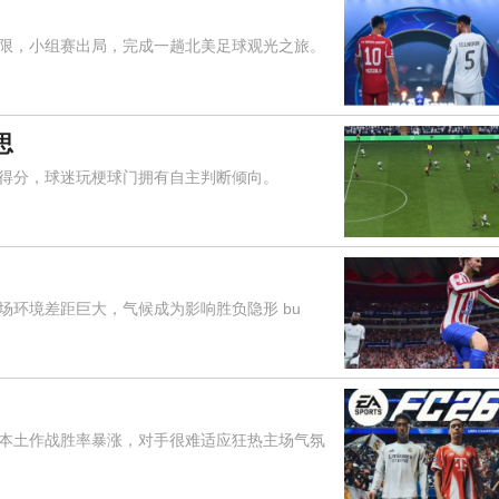
，小组赛出局，完成一趟北美足球观光之旅。
思
分，球迷玩梗球门拥有自主判断倾向。
环境差距巨大，气候成为影响胜负隐形 bu
土作战胜率暴涨，对手很难适应狂热主场气氛