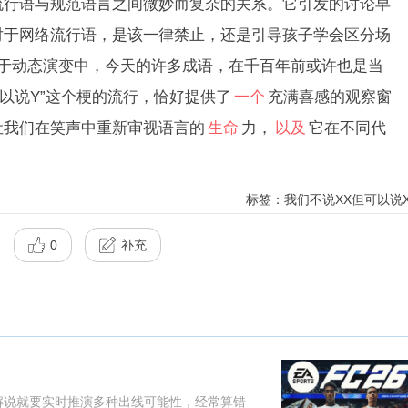
语与规范语言之间微妙而复杂的关系。它引发的讨论早
对于网络流行语，是该一律禁止，还是引导孩子学会区分场
处于动态演变中，今天的许多成语，在千百年前或许也是当
可以说Y”这个梗的流行，恰好提供了
一个
充满喜感的观察窗
让我们在笑声中重新审视语言的
生命
力，
以及
它在不同代
。
标签：我们不说XX但可以说X
0
补充
解说就要实时推演多种出线可能性，经常算错