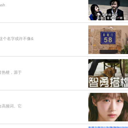
sh
这个名字或许不像&
音热梗，源于
台高频词。它