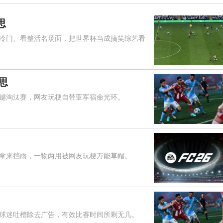
思
门、看整活名场面，把世界杯当成搞笑综艺看
思
淘汰赛，网友玩梗自带亚军宿命光环。
来挡雨，一物两用被网友玩梗万能草帽。
迷吐槽除去广告，有效比赛时间所剩无几。