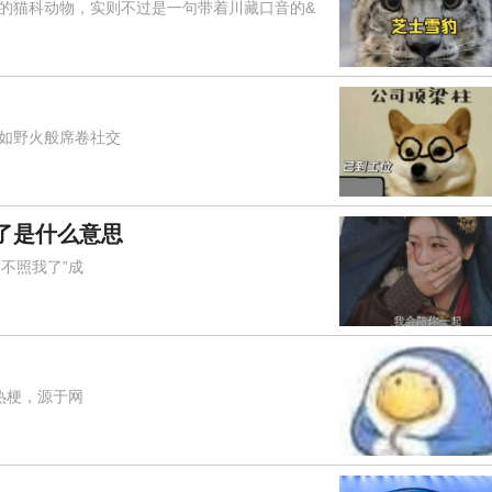
猫科动物，实则不过是一句带着川藏口音的&
"如野火般席卷社交
了是什么意思
不照我了”成
热梗，源于网