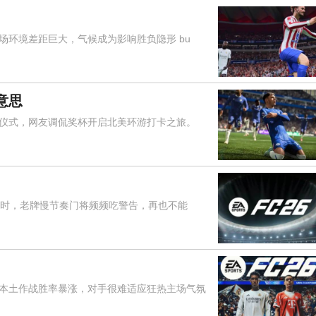
环境差距巨大，气候成为影响胜负隐形 bu
意思
式，网友调侃奖杯开启北美环游打卡之旅。
时，老牌慢节奏门将频频吃警告，再也不能
土作战胜率暴涨，对手很难适应狂热主场气氛