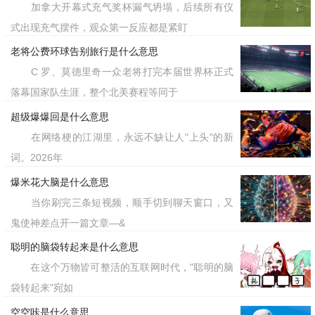
加拿大开幕式充气奖杯漏气坍塌，后续所有仪
式出现充气摆件，观众第一反应都是紧盯
老将公费环球告别旅行是什么意思
C 罗、莫德里奇一众老将打完本届世界杯正式
落幕国家队生涯，整个北美赛程等同于
超级爆爆回是什么意思
在网络梗的江湖里，永远不缺让人"上头"的新
词。2026年
爆米花大脑是什么意思
当你刷完三条短视频，顺手切到聊天窗口，又
鬼使神差点开一篇文章—&
聪明的脑袋转起来是什么意思
在这个万物皆可整活的互联网时代，"聪明的脑
袋转起来"宛如
空空咔是什么意思