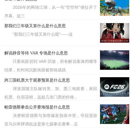
2026年的网络江湖，从一句"空空咔"便拉开了
序幕。这三
那我们三年级又算什么是什么意思
"那我们三年级又算什么呢"——这
解说静音等待 VAR 专场是什么意思
只要画面切到 VAR 回放，所有解说集体闭嘴等
结果，长时间沉默画面被剪辑成搞
跨三国机票大于观赛预算是什么意思
球迷跟随主队辗转美、加、墨三地观赛，来回
机票、住宿花销，远超几张门票的价格，
帕雷德斯拳击公开赛海报是什么意思
决赛帕雷德斯与加维爆发肢体冲突，夺冠巡游
亚马尔举牌调侃这是第七届拳击赛事，足