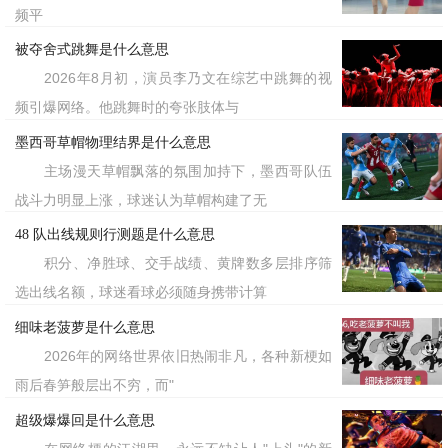
频平
被夺舍式跳舞是什么意思
2026年8月初，演员李乃文在综艺中跳舞的视
频引爆网络。他跳舞时的夸张肢体与
墨西哥草帽物理结界是什么意思
主场漫天草帽飘落的氛围加持下，墨西哥队伍
战斗力明显上涨，球迷认为草帽构建了无
48 队出线规则行测题是什么意思
积分、净胜球、交手战绩、黄牌数多层排序筛
选出线名额，球迷看球必须随身携带计算
细味老菠萝是什么意思
2026年的网络世界依旧热闹非凡，各种新梗如
雨后春笋般层出不穷，而"
超级爆爆回是什么意思