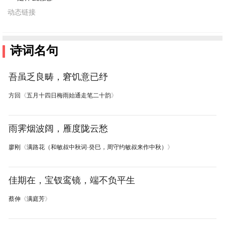
动态链接
诗词名句
吾虽乏良畴，窘饥意已纾
方回
《
五月十四日梅雨始通走笔二十韵
》
雨霁烟波阔，雁度陇云愁
廖刚
《
满路花（和敏叔中秋词·癸巳，周守约敏叔来作中秋）
》
佳期在，宝钗鸾镜，端不负平生
蔡伸
《
满庭芳
》