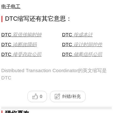
电子电工
DTC缩写还有其它意思：
DTC
双倍传输时钟
DTC
按成本计
DTC
诊断故障码
DTC
设计时间控件
DTC
接受存款公司
DTC
储蓄信托公司
Distributed Transaction Coordinator的英文缩写是
DTC
0
纠错/补充