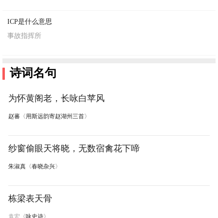
ICP是什么意思
事故指挥所
诗词名句
为怀黄阁老，长咏白苹风
赵蕃
《
用斯远韵寄赵湖州三首
》
纱窗偷眼天将晓，无数宿禽花下啼
朱淑真
《
春晓杂兴
》
栋梁表天骨
袁宏《
咏史诗
》