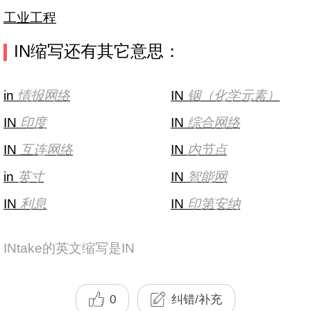
工业工程
IN缩写还有其它意思：
in
情报网络
IN
铟（化学元素）
IN
印度
IN
综合网络
IN
互连网络
IN
内节点
in
英寸
IN
智能网
IN
利息
IN
印第安纳
INtake的英文缩写是IN
0
纠错/补充