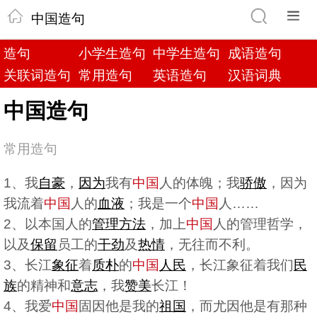
中国造句
造句
小学生造句
中学生造句
成语造句
关联词造句
常用造句
英语造句
汉语词典
中国造句
常用造句
1、我
自豪
，
因为
我有
中国
人的体魄；我
骄傲
，因为
我流着
中国
人的
血液
；我是一个
中国
人……
2、以本国人的
管理
方法
，加上
中国
人的管理哲学，
以及
保留
员工的
干劲
及
热情
，无往而不利。
3、长江
象征
着
质朴
的
中国
人民
，长江象征着我们
民
族
的精神和
意志
，我
赞美
长江！
4、我爱
中国
固因他是我的
祖国
，而尤因他是有那种