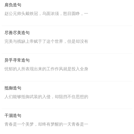
肩负造句
赵公元帅头戴铁冠，乌面浓须，怒目圆睁，一
尽善尽美造句
完美与残缺上帝赋于了这个世界，但是却没有
异乎寻常造句
忧郁的人所表现出来的工作作风就是投入全身
抵御造句
人们能够抵御武装的入侵，却阻挡不住思想的
干涸造句
青春是一个美梦，却终有梦醒的一天青春是一