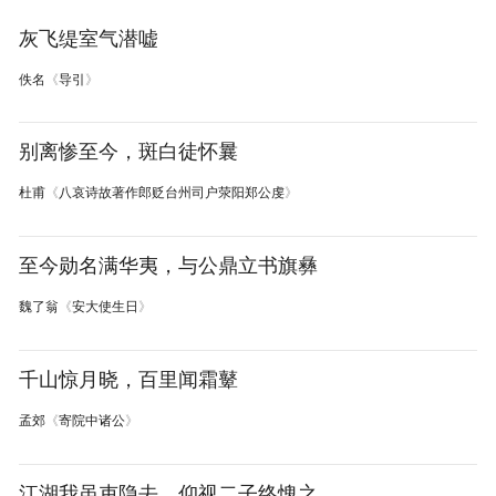
灰飞缇室气潜嘘
佚名
《
导引
》
别离惨至今，斑白徒怀曩
杜甫
《
八哀诗故著作郎贬台州司户荥阳郑公虔
》
至今勋名满华夷，与公鼎立书旗彝
魏了翁
《
安大使生日
》
千山惊月晓，百里闻霜鼙
孟郊
《
寄院中诸公
》
江湖我虽吏隐去，仰视二子终愧之