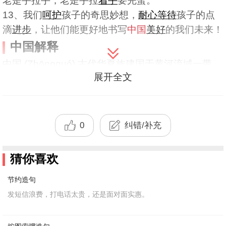
老是手拉手，老是手拉
着手
要完蛋。
13、我们
呵护
孩子的奇思妙想，
耐心
等待
孩子的点
滴
进步
，让他们能更好地书写
中国
美好
的我们未来！
中国解释
中国 (Zhōngguó) 古代华夏族建国于黄河流域一带,
展开全文
以为居天下之中,故称中国。后成为我国的专称。全
称中华人民共和国。面积9600000平方公里,人口12
亿(1994),首都北京
详情
0
纠错/补充
猜你喜欢
节约造句
发短信浪费，打电话太贵，还是面对面实惠。