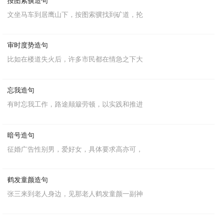
按图索骥造句
文坐马车到居鹰山下，按图索骥找到矿道，抡
审时度势造句
比如在楼道失火后，许多市民都在情急之下大
忘我造句
有时忘我工作，路途颠簸劳顿，以实践和推进
暗号造句
征婚广告性别男，爱好女，具体要求高亦可，
鹤发童颜造句
张三来到老人身边，见那老人鹤发童颜一副神