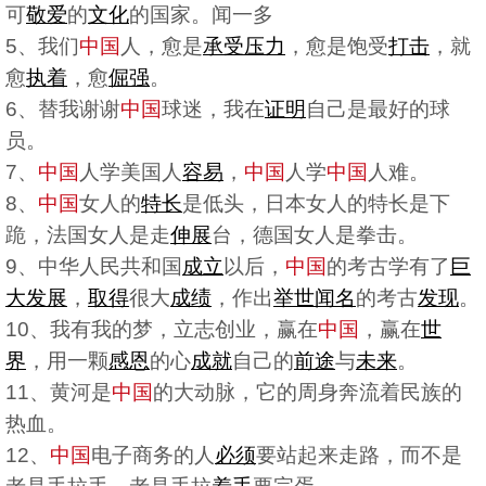
可
敬爱
的
文化
的国家。闻一多
5、我们
中国
人，愈是
承受
压力
，愈是饱受
打击
，就
愈
执着
，愈
倔强
。
6、替我谢谢
中国
球迷，我在
证明
自己是最好的球
员。
7、
中国
人学美国人
容易
，
中国
人学
中国
人难。
8、
中国
女人的
特长
是低头，日本女人的特长是下
跪，法国女人是走
伸展
台，德国女人是拳击。
9、中华人民共和国
成立
以后，
中国
的考古学有了
巨
大
发展
，
取得
很大
成绩
，作出
举世闻名
的考古
发现
。
10、我有我的梦，立志创业，赢在
中国
，赢在
世
界
，用一颗
感恩
的心
成就
自己的
前途
与
未来
。
11、黄河是
中国
的大动脉，它的周身奔流着民族的
热血。
12、
中国
电子商务的人
必须
要站起来走路，而不是