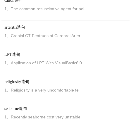
cation造句
料
1、The common resuscitative agent for pol
12、
So
why does Mr Sarkozy pursue this
arteritis造句
strategy?
1、Cranial CT Featrues of Cerebral Arteri
那么
萨尔科奇为何
采取
这种
方式
呢？
13、Excuse me for having given you
so
much
LPT造句
trouble.
1、Application of LPT With VisualBasic6.0
对不起，给你这么多
麻烦
。
14、The structure retracts vertically,
so
the
religiosity造句
inclining columns are used.
1、Religiosity is a very uncomfortable fe
结构
竖向内缩，采用斜柱的处理
效果
良好。
seaborne造句
15、Thank you
so
much for coming.
1、Recently seaborne cost very unstable,
非常
感谢
你的光临。