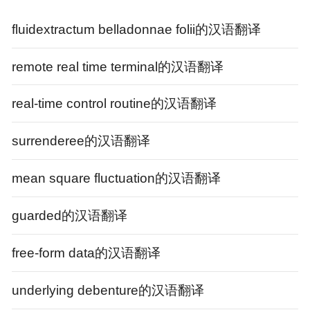
嗯，她来到我的房间，所以我猜她
愿意
。
fluidextractum belladonnae folii的汉语翻译
29、Doing
so
hides the sham from other things
that don't necessarily need it.
remote real time terminal的汉语翻译
通过
这样做，从而向不必
需要
伪类的其它事物
隐藏
了
该伪类。
real-time control routine的汉语翻译
30、
So
you won't be my friend? 'she said, smiling
surrenderee的汉语翻译
as sweet as honey, and creeping close up.
“那么，你不肯作我的
朋友
吗？”她说，微
笑得
像
蜜那
mean square fluctuation的汉语翻译
么甜，又凑近些。
guarded的汉语翻译
so翻译
ad. 如此, 如是, 如...那样conj. 所以, 因此pron. 这样相
free-form data的汉语翻译
关词组: so and so only so as so far from so much
so that so
详情
underlying debenture的汉语翻译