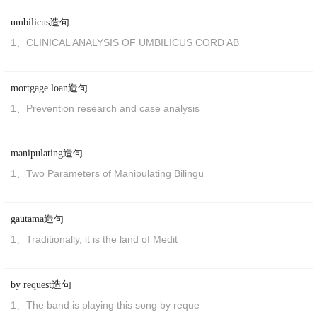
disturb the sleeping child
umbilicus造句
她轻轻地开门, 以免惊扰了睡著的孩子.
1、CLINICAL ANALYSIS OF UMBILICUS CORD AB
21、
So
if inflation doesn't push and pull at gold
mortgage loan造句
prices, what might it be?
1、Prevention research and case analysis
如果
通胀
水平
对金价
没有
拉动
作用
，那么
到底
是什么
在拉动金价呢？
manipulating造句
22、No
so
fast, says Aviation Week.
1、Two Parameters of Manipulating Bilingu
没有这么快，《
航空
周刊》说。
23、Any of various wrestling maneuvers
so
used.
gautama造句
摔跤
使用的
技巧
1、Traditionally, it is the land of Medit
24、I can only go
so
far with this student; can do
by request造句
only
so
much in a day.
1、The band is playing this song by reque
我和这个学生只能
进行
到这儿；一天只能作这么多。