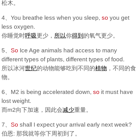
松木。
4、You breathe less when you sleep,
so
you get
less oxygen.
你睡觉时
呼吸
更少，
所以
你
得到
的氧气更少。
5、
So
Ice Age animals had access to many
different types of plants, different types of food.
所以冰河
世纪
的动物能够吃到不同的
植物
，不同的食
物。
6、M2 is being accelerated down,
so
it must have
lost weight.
而m2向下加速，因此会
减少
重量。
7、
So
shall I expect your arrival early next week?
伯恩: 那我就等你下周初到了。