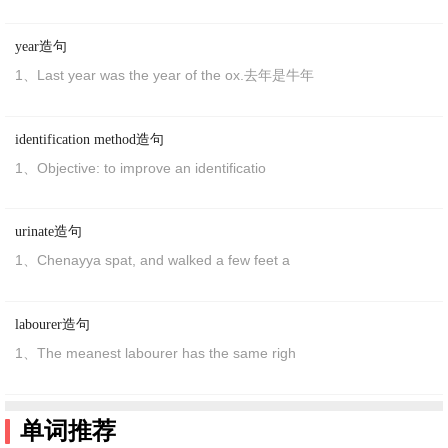
25、She talks
so
much that the rest of us never
year造句
get a look-in.
1、Last year was the year of the ox.去年是牛年
她说话
滔滔不绝
，我们都插不上嘴。
identification method造句
26、And Moses did
so
in the sight of the elders of
1、Objective: to improve an identificatio
Israel.
摩西就在以色列的长老眼前这样行了。
urinate造句
27、The MINOS result, too, was thought an error.
1、Chenayya spat, and walked a few feet a
Now researchers are not
so
sure.
MINOS的
实验
结果同样被认为是错误的，现在
研究
labourer造句
员对实验结果也不
确定
是对是错。
1、The meanest labourer has the same righ
28、Well, she is coming to my room,
so
I guess
she is willing.
单词推荐