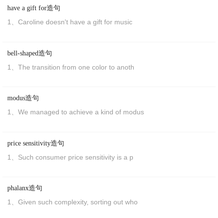
16、
So
the deterministic view about genes
have a gift for造句
appears to be borne out by the evidence
so
far.
1、Caroline doesn't have a gift for music
这样看来基因
决定
论
确实
是得到
证据
支持
的了。
bell-shaped造句
17、How are you feeling now? -- Not
so
bad.
1、The transition from one color to anoth
你现在
感觉
怎样？——还好。
18、Lupus presents in
so
many different ways that
modus造句
it is known as the great imitator.
1、We managed to achieve a kind of modus
狼疮列这么多，它是
伟大
的
模仿
者称为不同的方式。
price sensitivity造句
19、
So
you'd prefer a trust fund to the standby
1、Such consumer price sensitivity is a p
letter of credit facility.
看来你还是更倾向于采用信托基金来
代替
备用
信用
证
phalanx造句
便利
。
1、Given such complexity, sorting out who
20、She opened the door quietly
so
as not to