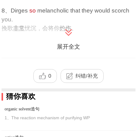
8、Dirges
so
melancholic that they would scorch
you.
挽歌
非常
忧沉，会将你
灼伤
。
9、She angled the mirror
so
as to reflect light from
展开全文
a window.
她为了
反射
窗外的光线而把镜子摆成某一
角度
。
10、I was
so
mixed up that I used the wrong
0
纠错/补充
method in that problem.
我给
完全
搞
糊涂
了，
结果
在
处理
那个
问题
时
采用
了
错
猜你喜欢
误
的
方法
。
organic solvent造句
11、To mix(a salad) lightly
so
as to cover with
1、The reaction mechanism of purifying WP
dressing
拌（食物）轻轻地搅拌（沙拉），以便在其上加上佐