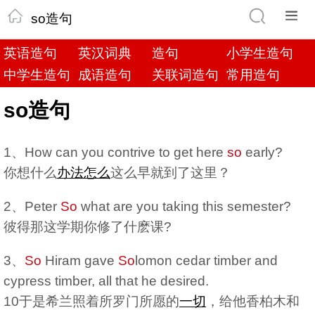
so造句
英语造句
英汉词典
造句
小学生造句
中学生造句
成语造句
关联词造句
常用造句
so造句
1、How can you contrive to get here
so
early?
你想什么
办法
怎么
这么早就到了这里？
2、Peter
So
what are you taking this semester?
彼得那这学期你修了什麽课?
3、
So
Hiram gave
So
lomon cedar timber and
cypress timber, all that he desired.
10于是希兰照着所罗门所愿的
一切
，给他香柏木和