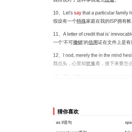
10、Let's
say
that a particular family 
假设有一个
特殊
家庭在我的ISP拥有
11、A letter of credit that is' irrevocabl
一个‘不可
撤销
’的
信用
证在文件上是有
12、I nod, merely the in the mind hes
我点头，心里却
犹豫
着，接下来要怎
13、The 288-page tome is our latest p
这本288页厚的大部头是我们的最新
制
14、Most countries
say
motherland, bu
绝大
部分
国家都说“母亲国”，
但是
德国
猜你喜欢
15、Nothing I do or
say
to the insurer
as if造句
spa
无论
我对
保险
公司做了或说了什么，