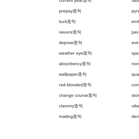
current year造句
fab
16、Let me
say
that preventing crime i
prepay造句
py
我想说，
预防
犯罪
肯定
优于惩治犯罪
tuck造句
em
17、
Say
what's ya name again.
oeuvre造句
pa
你叫什么来着？
depose造句
eve
18、You
say
he is dilligent; so he is
weather eye造句
spe
你说他很
勤奋
, 他
确实
很勤奋。
absorbency造句
no
wallpaper造句
qua
19、What has she to
say
for herself?
她有什么要为自己
辩解
的吗?
red-blooded造句
com
change course造句
sto
20、That is, it's deceptively simple to 
clammy造句
vi
那就是，仅仅说“发送一堆条目”，
简单
mailing造句
der
21、Experts
say
the chances of surviva
专家
表示
：被困矿工的
生存
机会
越来