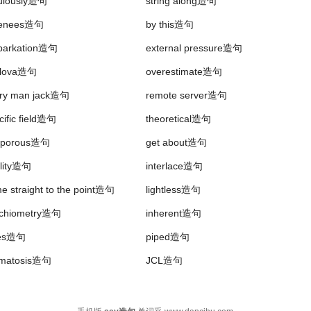
ulously造句
string along造句
s definitely better than punishing it.
renees造句
by this造句
。
barkation造句
external pressure造句
vlova造句
overestimate造句
ry man jack造句
remote server造句
cific field造句
theoretical造句
nporous造句
get about造句
lity造句
interlace造句
e straight to the point造句
lightless造句
ichiometry造句
inherent造句
just
say
"send a bunch of entries".
bes造句
piped造句
得让人
感觉
有些靠不住。
matosis造句
JCL造句
l are getting small but the mine's co-owner is still optimistic.
越
小，但矿主们仍然表示
乐观
。