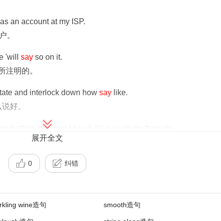
has an account at my ISP.
帐户。
e 'will
say
so on it.
所注明的。
itate and interlock down how
say
like.
么说好。
roduction and dare I
say
it, it's a joy to go through.
展开全文
作
，一页页地
浏览
过去
真是一件赏心乐事。
t German call it fatherland.
0
纠错
人却说“
父亲
国”。
s seems to speed up this process.
rkling wine造句
smooth造句
似乎
都不会加快他们办事的进程。