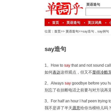
英语造句
首页
英语造句
英汉词典
位置：
首页
>>
英语造句
>>say造句，say例句
say造句
1、How to
say
that and not sound cal
如何
表达
这些观点，但又不
显得
冷酷
2、Always
say
goodbye before you ha
别忘了在挂断电话之前要与对方说再
3、For half an hour I haf peen trying t
我不是讲了半天
愿意
给你当模特儿吗