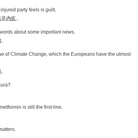
injured party feels is guilt.
该
是
内疚
。
words about some important news.
闻
。
ue of Climate Change, which the Europeans have the utmost
题
。
kura?
etformin is still the first-line.
。
matters.