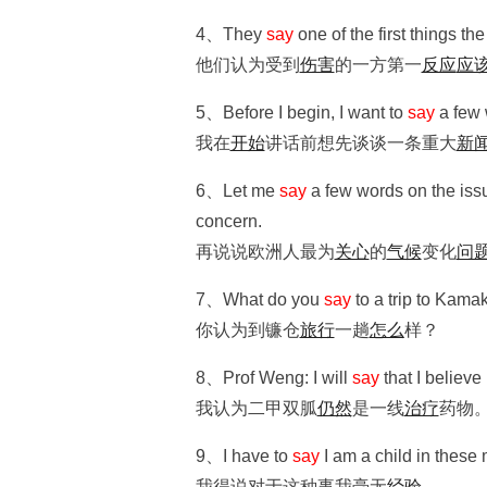
4、They
say
one of the first things the 
他们认为受到
伤害
的一方第一
反应
应
5、Before I begin, I want to
say
a few 
我在
开始
讲话前想先谈谈一条重大
新
6、Let me
say
a few words on the iss
concern.
再说说欧洲人最为
关心
的
气候
变化
问
7、What do you
say
to a trip to Kama
你认为到镰仓
旅行
一趟
怎么
样？
8、Prof Weng: I will
say
that I believe m
我认为二甲双胍
仍然
是一线
治疗
药物
9、I have to
say
I am a child in these 
我得说对于这种事我毫无
经验
。