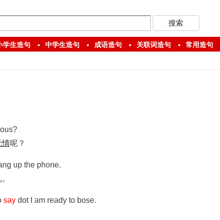
小学生造句
中学生造句
成语造句
关联词造句
常用造句
lous?
无情
呢？
ng up the phone.
见。
o
say
dot I am ready to bose.
？