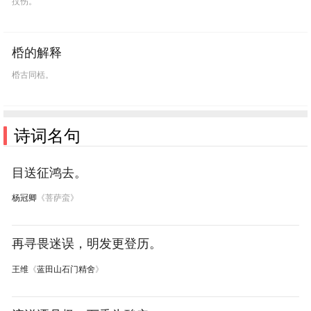
扙伤。
桰的解释
桰古同栝。
诗词名句
目送征鸿去。
杨冠卿
《菩萨蛮》
再寻畏迷误，明发更登历。
王维
《
蓝田山石门精舍
》