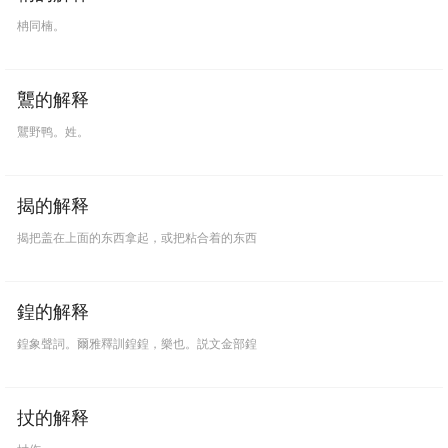
柟同楠。
鸗的解释
鸗野鸭。姓。
揭的解释
揭把盖在上面的东西拿起，或把粘合着的东西
鍠的解释
鍠象聲詞。爾雅釋訓鍠鍠，樂也。説文金部鍠
扙的解释