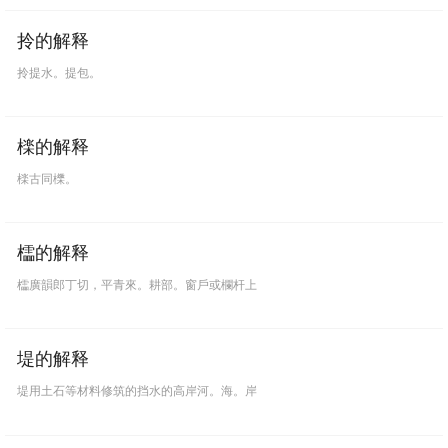
〈名词〉
拎的解释
拎提水。提包。
酒。
如：「佳
酿
」、「陈
酿
」。
檪的解释
《晋书·卷
七七
·何充传》
：「令人欲倾家
酿
。」
檪古同櫟。
《宋史·卷四四二·
文苑
传四·苏舜钦传》
：「渚茶
野
酿
，足以销忧。」
櫺的解释
櫺廣韻郎丁切，平青來。耕部。窗戶或欄杆上
堤的解释
堤用土石等材料修筑的挡水的高岸河。海。岸