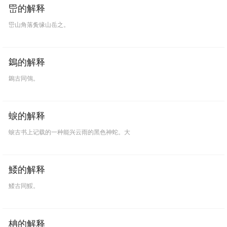
岊的解释
岊山角落夤缘山岳之。
鵭的解释
鵭古同鳹。
蜧的解释
蜧古书上记载的一种能兴云雨的黑色神蛇。大
鯘的解释
鯘古同鮾。
柟的解释