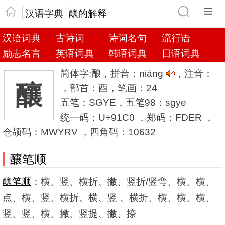
汉语字典
釀的解释
汉语词典
古诗词
诗词名句
流行语
励志名言
英语词典
韩语词典
日语词典
简体字:酿，拼音：niàng
，注音：
釀
，部首：酉，笔画：24
五笔：SGYE，五笔98：sgye
统一码：U+91C0 ，郑码：FDER ，
仓颉码：MWYRV ，四角码：10632
釀笔顺
釀笔顺
：横、竖、横折、撇、竖折/竖弯、横、横、
点、横、竖、横折、横、竖 、横折、横、横、横、
竖、竖、横、撇、竖提、撇、捺