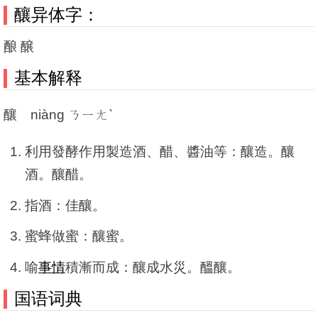
釀异体字：
酿 醸
基本解释
釀 niàng ㄋㄧㄤˋ
利用發酵作用製造酒、醋、醬油等：釀造。釀
酒。釀醋。
指酒：佳釀。
蜜蜂做蜜：釀蜜。
喻
事情
積漸而成：釀成水災。醞釀。
国语词典