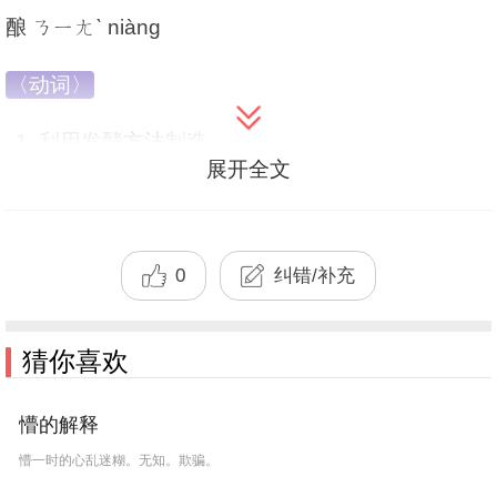
酿 ㄋㄧㄤˋ niàng
〈动词〉
利用发酵
方法
制造。
展开全文
如：「
酿造
」、「酿蜜」、「自
酿
」。
《
史记
·卷七五·孟尝君传》
：「迺多
酿酒
，买肥
牛。」
0
纠错/补充
唐·杜甫〈遣意〉诗二首
之一
：「衰年催
酿
黍，
细
雨
更移橙。」
猜你喜欢
逐渐
孕育而成。
如：「酝
酿
」、「酿成大祸」。
懵的解释
《红楼梦·第三三回》
：「
明日
酿
到他弑君弑父，
懵一时的心乱迷糊。无知。欺骗。
你们才不劝
不成
！」