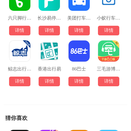
六只脚行踪(sixfoottrck) v4.19.1安卓版
长沙易停车官方
美团打车司机版
小蚁行车记录仪
详情
详情
详情
详情
鲸志出行app
香港出行易
86巴士
三毛游博物馆ai导览
详情
详情
详情
详情
猜你喜欢