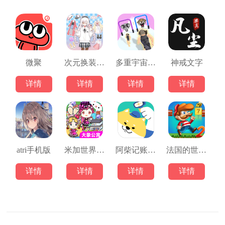
微聚
次元换装少女最新版
多重宇宙跑酷
神戒文字
详情
详情
详情
详情
atri手机版
米加世界：小镇
阿柴记账apk
法国的世界2
详情
详情
详情
详情