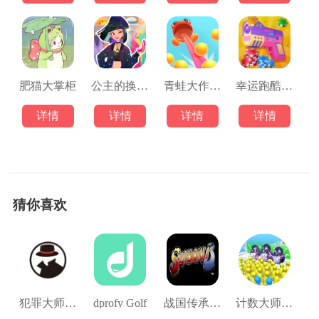
肥猫大掌柜
公主的换装舞会小游戏
青蛙大作战最新版
幸运跑酷射击
详情
详情
详情
详情
猜你喜欢
犯罪大师：陌生的城市
dprofy Golf
战国传承3金手指版
计数大师反向跑