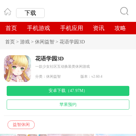
下载
首页
手机游戏
手机应用
资讯
攻略
首页
>
游戏
>
休闲益智
>
花语学园3D
花语学园3D
一款少女社区互动换装类休闲游戏
分类：
休闲益智
版本：v2.60.4
安卓下载（47.97M）
苹果预约
益智休闲