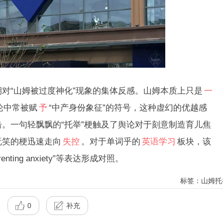
“山姆被过度神化”现象的集体反感。山姆本质上只是
一
论中常被赋
予
“中产身份象征”的符号，这种虚幻的优越感
。一句轻飘飘的“托举”梗触及了舆论对于刻意制造育儿焦
玩笑的梗迅速走向
失控
。对于单词乎的
英语学习
板块，该
“parenting anxiety”等表达形成对照。
标签：山姆托
0
补充