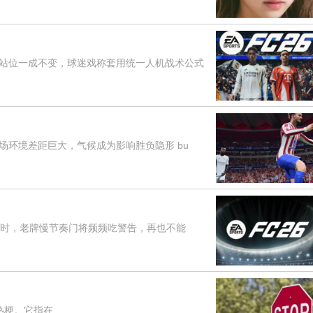
位一成不变，球迷戏称套用统一人机战术公式
环境差距巨大，气候成为影响胜负隐形 bu
时，老牌慢节奏门将频频吃警告，再也不能
热梗。它指在