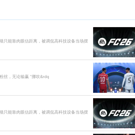
只能靠肉眼估距离，被调侃高科技设备当场摆
，无论输赢 “挪吹&rdq
只能靠肉眼估距离，被调侃高科技设备当场摆