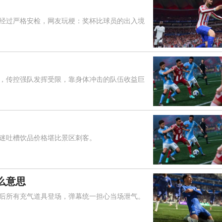
过严格安检，网友玩梗：奖杯比球员的出入境
传控强队发挥受限，靠身体冲击的队伍收益巨
吐槽饮品价格堪比景区刺客。
么意思
所有充气道具登场，弹幕统一担心当场泄气。