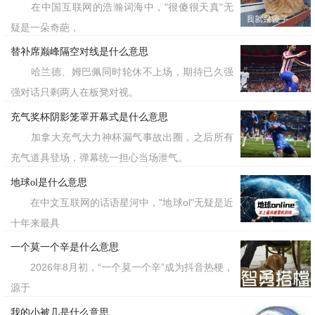
在中国互联网的浩瀚词海中，"很傻很天真"无
疑是一朵奇葩，
替补席巅峰隔空对线是什么意思
哈兰德、姆巴佩同时轮休不上场，期待已久强
强对话只剩两人在板凳对视。
充气奖杯阴影笼罩开幕式是什么意思
加拿大充气大力神杯漏气事故出圈，之后所有
充气道具登场，弹幕统一担心当场泄气。
地球ol是什么意思
在中文互联网的话语星河中，"地球ol"无疑是近
十年来最具
一个莫一个辛是什么意思
2026年8月初，“一个莫一个辛”成为抖音热梗，
源于
我的小被几是什么意思