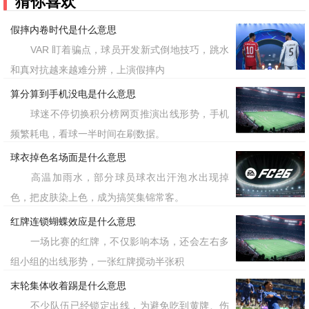
猜你喜欢
假摔内卷时代是什么意思
VAR 盯着骗点，球员开发新式倒地技巧，跳水
和真对抗越来越难分辨，上演假摔内
算分算到手机没电是什么意思
球迷不停切换积分榜网页推演出线形势，手机
频繁耗电，看球一半时间在刷数据。
球衣掉色名场面是什么意思
高温加雨水，部分球员球衣出汗泡水出现掉
色，把皮肤染上色，成为搞笑集锦常客。
红牌连锁蝴蝶效应是什么意思
一场比赛的红牌，不仅影响本场，还会左右多
组小组的出线形势，一张红牌搅动半张积
末轮集体收着踢是什么意思
不少队伍已经锁定出线，为避免吃到黄牌、伤