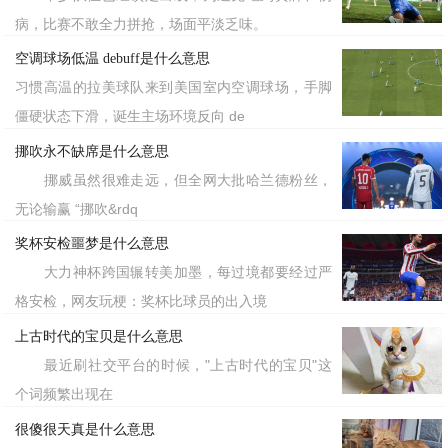
病，比赛不敢全力拼抢，场面平淡乏味。
空调球场低温 debuff是什么意思
习惯高温的拉美球队来到美国室内空调球场，手脚
僵硬状态下滑，诞生主场环境反向 de
挪吹永不缺席是什么意思
挪威虽然很难走远，但全网大批哈兰德粉丝，
无论输赢 “挪吹&rdq
奖杯安检噩梦是什么意思
大力神杯跨国辗转美加墨，每过境都要经过严
格安检，网友玩梗：奖杯比球员的出入境
上古时代的宝贝是什么意思
最近刷社交平台的时候，"上古时代的宝贝"这
个词频繁出现在
很傻很天真是什么意思