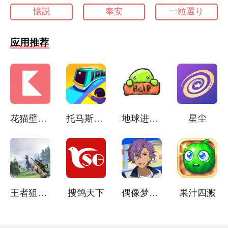
憶説
奉安
一粒選り
应用推荐
花猫壁纸免费版
托马斯的小火车
地球进化手机版
星尘
王者狙击使命
搜鸽天下
偶像梦幻祭！！Training
果汁四溅