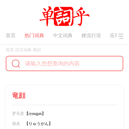
首页
热门词典
中文词典
梗流行语
应用下
首页
-
日汉词典
-
竜顔
竜顔
罗马音
【ryuugan‌】
假名
【りゅうがん】