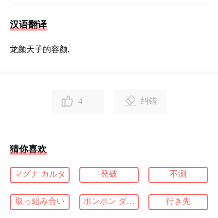
汉语翻译
龙颜天子的容颜,
4
纠错
猜你喜欢
マグナ カルタ
発破
不測
取っ組み合い
ポンポン ダリア
行き先