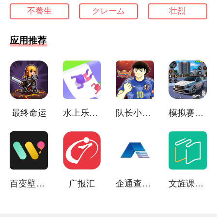
不養生
クレーム
壮烈
应用推荐
最终命运
水上乐园大乱斗
队长小翼梦之队
模拟赛车极限狂飙
百变壁纸软件
广报汇
企通查办公
文旌课堂教学平台 v3.7.7