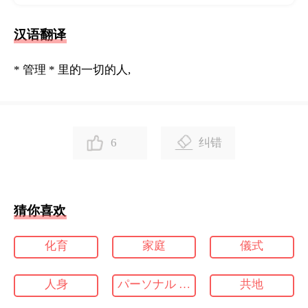
汉语翻译
* 管理 * 里的一切的人,
6
纠错
猜你喜欢
化育
家庭
儀式
人身
パーソナル コンピューター
共地