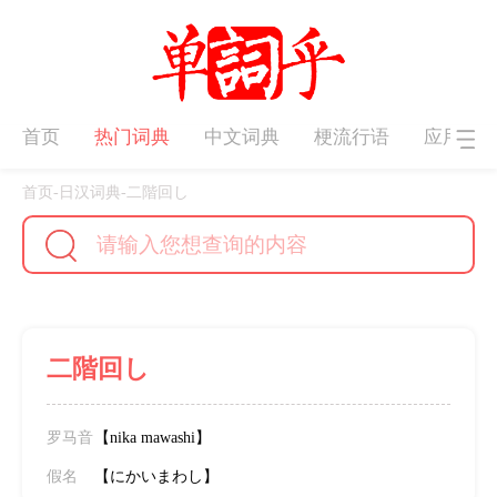
首页
热门词典
中文词典
梗流行语
应用下
首页
-
日汉词典
-
二階回し
二階回し
罗马音
【nika mawashi】
假名
【にかいまわし】