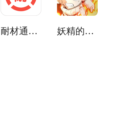
耐材通最新版
妖精的尾巴激斗