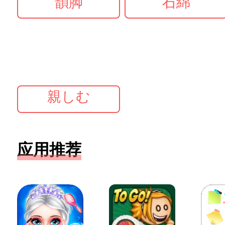
韻脚
石綿
親しむ
应用推荐