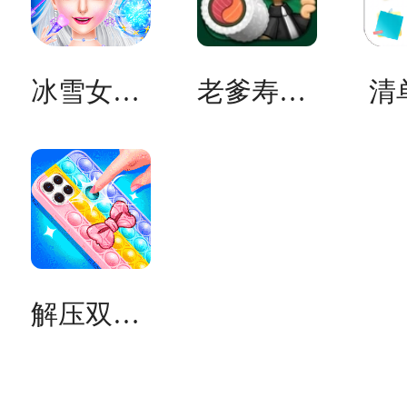
冰雪女王超级舞会
老爹寿司店
清
解压双人赛