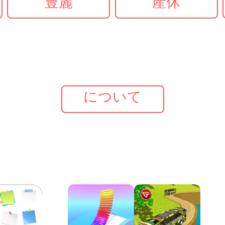
豊麗
産休
について