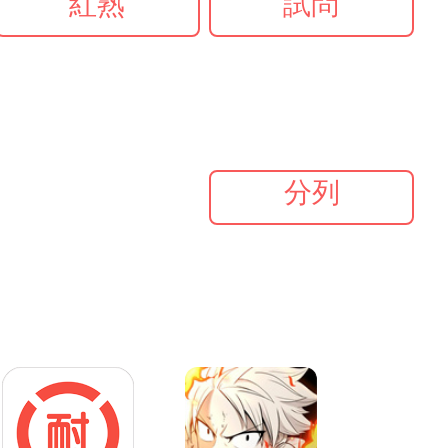
紅熟
試問
分列