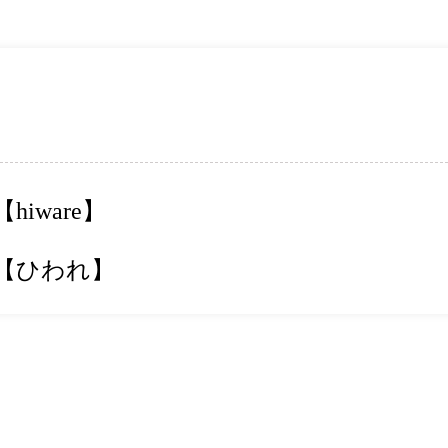
【hiware】
【ひわれ】