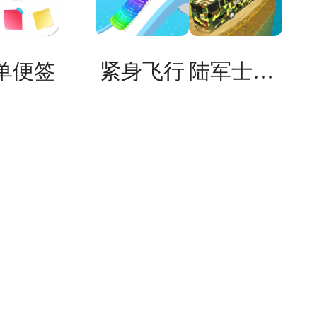
单便签
紧身飞行
陆军士兵巴士驾驶