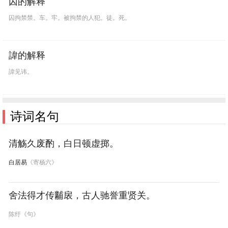
囚的解释
囚拘禁禁。车。牢。被拘禁的人犯。徒。死。
諱的解释
諱见讳。
诗词名句
清觞久废酌，白日顿虚掷。
白居易
《寄杨六》
舍法得才传黼扆，古人驰誉重贤关。
陈纡《句》