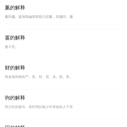
凲的解释
凲同尲。篇海類編鳥獸類几部凲，與尲同。尲
籉的解释
籉斗笠。
财的解释
财金钱和物资产。富。经。贸。东。政。务。
驹的解释
驹少壮的骏马，有时用以喻少年英俊的人千里