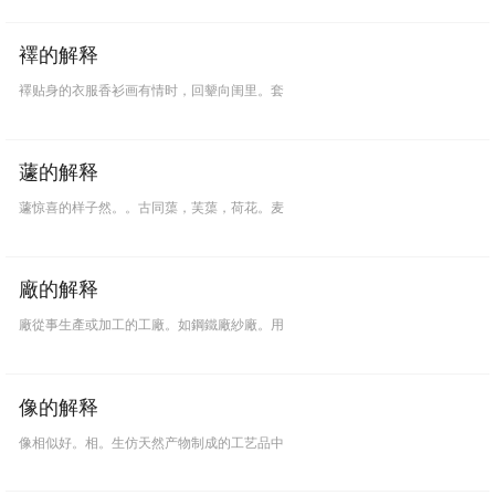
襗的解释
襗贴身的衣服香衫画有情时，回颦向闺里。套
蘧的解释
蘧惊喜的样子然。。古同蕖，芙蕖，荷花。麦
廠的解释
廠從事生產或加工的工廠。如鋼鐵廠紗廠。用
像的解释
像相似好。相。生仿天然产物制成的工艺品中