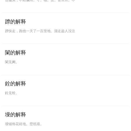
蹽的解释
蹽快走，跑他一天了一百里地。溜走趁人没注
闌的解释
闌见阑。
銓的解释
銓见铨。
墁的解释
墁铺饰花砖地。壁纸墙。