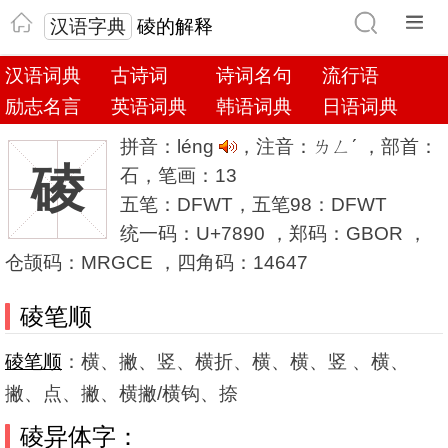
汉语字典
碐的解释
汉语词典
古诗词
诗词名句
流行语
励志名言
英语词典
韩语词典
日语词典
拼音：léng
，注音：ㄌㄥˊ ，部首：
碐
石，笔画：13
五笔：DFWT，五笔98：DFWT
统一码：U+7890 ，郑码：GBOR ，
仓颉码：MRGCE ，四角码：14647
碐笔顺
碐笔顺
：横、撇、竖、横折、横、横、竖 、横、
撇、点、撇、横撇/横钩、捺
碐异体字：