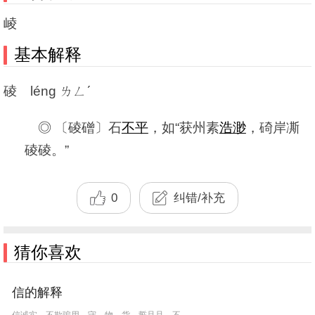
崚
基本解释
碐 léng ㄌㄥˊ
◎ 〔碐磳〕石
不平
，如“获州素
浩渺
，碕岸凘
碐碐。”
0
纠错/补充
猜你喜欢
信的解释
信诚实，不欺骗用。守。物。货。誓旦旦。不