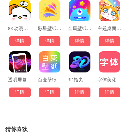
8K动漫壁纸安卓版
彩星壁纸安卓版
全局壁纸安卓版
主题桌面壁纸安卓版
详情
详情
详情
详情
透明屏幕壁纸安卓版
百变壁纸安卓版
3D指尖壁纸
字体美化大全
详情
详情
详情
详情
猜你喜欢