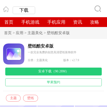
下载
首页
手机游戏
手机应用
资讯
攻略
首页
>
应用
>
主题美化
>
壁纸酷安卓版
壁纸酷安卓版
一款完全免费的创意高清壁纸装饰软件
分类：
主题美化
版本：v2.7.9
安卓下载（90.28M）
苹果预约
主题
壁纸