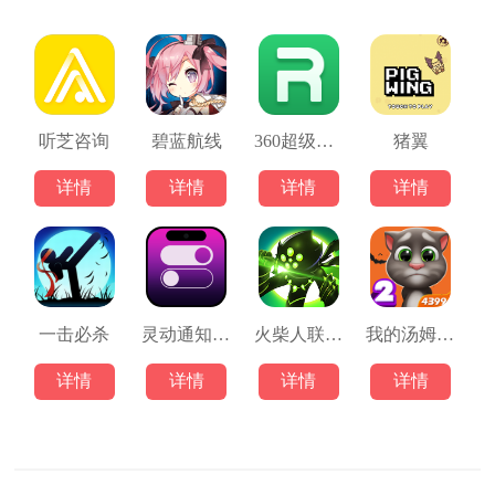
听芝咨询
碧蓝航线
360超级ROOT
猪翼
详情
详情
详情
详情
一击必杀
灵动通知软件
火柴人联盟竞技场
我的汤姆猫2正版
详情
详情
详情
详情