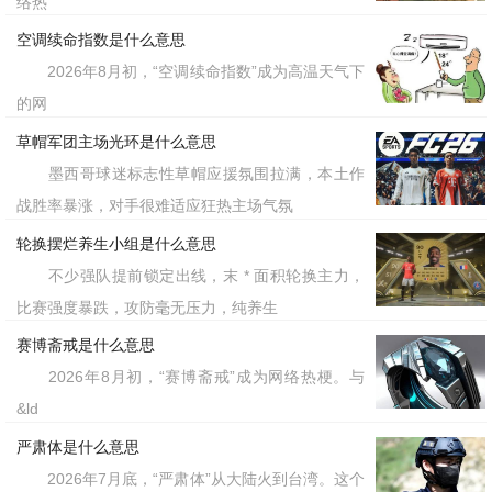
络热
空调续命指数是什么意思
2026年8月初，“空调续命指数”成为高温天气下
的网
草帽军团主场光环是什么意思
墨西哥球迷标志性草帽应援氛围拉满，本土作
战胜率暴涨，对手很难适应狂热主场气氛
轮换摆烂养生小组是什么意思
不少强队提前锁定出线，末 * 面积轮换主力，
比赛强度暴跌，攻防毫无压力，纯养生
赛博斋戒是什么意思
2026年8月初，“赛博斋戒”成为网络热梗。与
&ld
严肃体是什么意思
2026年7月底，“严肃体”从大陆火到台湾。这个