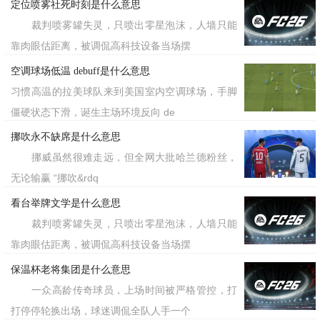
定位喷雾社死时刻是什么意思
裁判喷雾罐失灵，只喷出零星泡沫，人墙只能
靠肉眼估距离，被调侃高科技设备当场摆
空调球场低温 debuff是什么意思
习惯高温的拉美球队来到美国室内空调球场，手脚
僵硬状态下滑，诞生主场环境反向 de
挪吹永不缺席是什么意思
挪威虽然很难走远，但全网大批哈兰德粉丝，
无论输赢 “挪吹&rdq
看台举牌文学是什么意思
裁判喷雾罐失灵，只喷出零星泡沫，人墙只能
靠肉眼估距离，被调侃高科技设备当场摆
保温杯老将集团是什么意思
一众高龄传奇球员，上场时间被严格管控，打
打停停轮换出场，球迷调侃全队人手一个