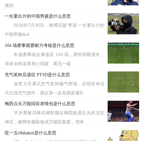
梗的
一生要出片的中国男摄是什么意思
2026年7月30日，微博话题“李现 一生要出片的
中国男摄&rd
104 场赛事观赛耐力考核是什么意思
本届赛事场次暴涨至 104 场，赛程周期漫长，
球迷全程追赛身心俱疲，看完一届
充气奖杯后遗症 PTSD是什么意思
加拿大开幕式充气奖杯漏气坍塌，后续所有仪
式出现充气摆件，观众第一反应都是紧盯
梅西点头万能回应表情包是什么意思
半决赛被贝林厄姆犯规后梅西挑眉点头的淡定
神态，被网友截取做成万能回复图，用来
哎一古c8shakeit是什么意思