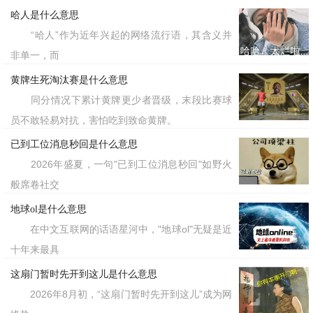
哈人是什么意思
“哈人”作为近年兴起的网络流行语，其含义并
非单一，而
黄牌生死淘汰赛是什么意思
同分情况下累计黄牌更少者晋级，末段比赛球
员不敢轻易对抗，害怕吃到致命黄牌。
已到工位消息秒回是什么意思
2026年盛夏，一句"已到工位消息秒回"如野火
般席卷社交
地球ol是什么意思
在中文互联网的话语星河中，"地球ol"无疑是近
十年来最具
这扇门暂时先开到这儿是什么意思
2026年8月初，“这扇门暂时先开到这儿”成为网