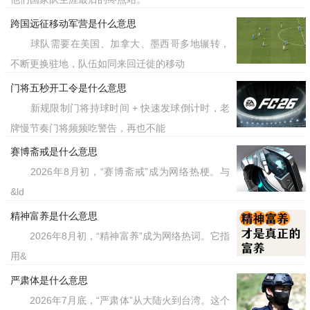
是抱歉”。它用一种极其俏皮且傲娇的方
式，消解了外部世界的尖锐，告诉大家：
跨国远征移动军营是什么意思
球队需要在美国、加拿大、墨西哥多地辗转，
即便我的存在让你感到不适，我也会继续
不断更换驻地，队伍如同来回迁徙的移动
选择热爱自己，过好这耀眼的一生。这大
门将五秒开工令是什么意思
概就是它能在全球年轻人心中产生深刻共
新规限制门将持球时间 + 快速发球倒计时，老
鸣的原因吧。
牌慢节奏门将频频吃警告，再也不能
赛博斋戒是什么意思
标签：XX这么可爱真是抱歉
2026年8月初，“赛博斋戒”成为网络热梗。与
&ld
精神富养是什么意思
2026年8月初，“精神富养”成为网络热词。它指
用&
严肃体是什么意思
2026年7月底，“严肃体”从大陆火到台湾。这个