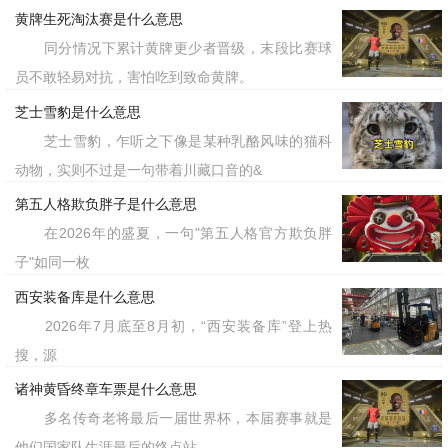
界恶意评价的温柔反击。歌词里提到
黄牌生死淘汰赛是什么意思
同分情况下累计黄牌更少者晋级，末段比赛球
的“辣眼睛”“变态的评价”
“尽管爱好不
以及
员不敢轻易对抗，害怕吃到致命黄牌。
合群，被当作怪胎，也不想扭曲自己”等
芝士雪豹是什么意思
独白，精准击中了当代年轻人渴望自洽、
芝士雪豹，乍听之下像是某种乳酪风味的猫科
拒绝内耗的心理。在日本
文化的背景
校园
动物，实则不过是一句带着川藏口音的&
下，这甚至被解读为一种对“可爱即原
第五人格欺负胖子是什么意思
在2026年的盛夏，一句"第五人格官方欺负胖
罪”的霸凌现象的反抗。
子"如同一枚
如今，这个流行语更像是一句万能的
西安装备库是什么意思
2026年7月底至8月初，“西安装备库”登上热
情绪出口。当人们面对无端的嫉妒、刻板
搜，源
的评判，或者仅仅是想分享自己精致的日
诸神黄昏终章车票是什么意思
常时，都会玩味地说上一句“这么可爱真
多名传奇老将最后一届世界杯，本届赛事就是
他们国家队生涯最后的终点站。