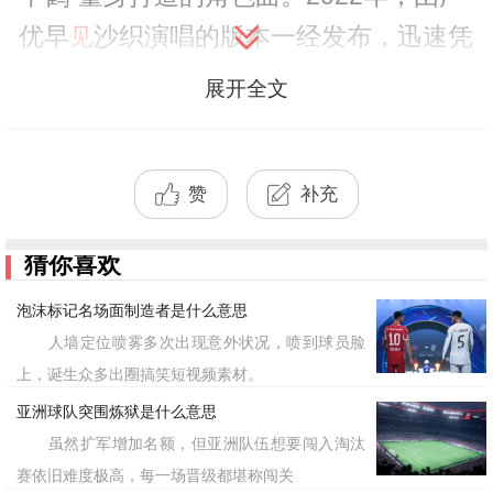
优早
沙织演唱的版本一经发布，迅速凭
见
借其洗脑的旋律和极具辨识度的舞蹈动作
展开全文
走红网络。随后，这首歌在
上引发
TikTok
了现象级的翻跳热潮，甚至连电视动画
赞
补充
《不时轻声地以俄语遮羞的邻座艾莉同
学》也将其收录为片尾曲，足见其跨界的
猜你喜欢
影响力。
泡沫标记名场面制造者是什么意思
人墙定位喷雾多次出现意外状况，喷到球员脸
而在现代语境的流变中，“这么可爱
上，诞生众多出圈搞笑短视频素材。
真是抱歉”这句话的含义早已不止于字面
亚洲球队突围炼狱是什么意思
意思。从歌词来看，它表面像是一场略
虽然扩军增加名额，但亚洲队伍想要闯入淘汰
带“小绿茶味”的自夸，但深层实则是对外
赛依旧难度极高，每一场晋级都堪称闯关