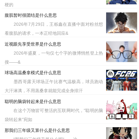
梗的
腹肌暂时很团结是什么意思
2026年7月29日，王栎鑫在直播中面对粉丝想
看腹肌的请求，一本正经地回应&
近视眼先享受世界是什么意思
2026年盛夏，一句仅七个字的微博悄然登上热
搜——&
球场高温桑拿模式是什么意思
墨西哥露天球场正午比赛气温极高，球员跑动
大汗淋漓，不用蒸桑拿就能完成全身排汗
聪明的脑袋转起来是什么意思
在这个万物皆可整活的互联网时代，"聪明的脑
袋转起来"宛如
那我们三年级又算什么是什么意思